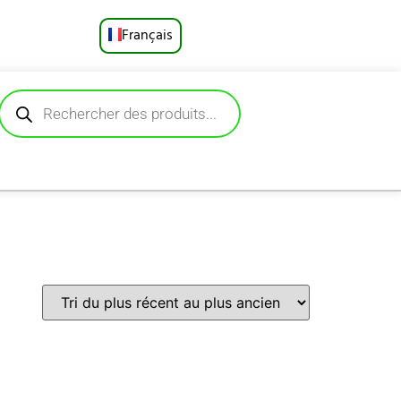
Français
English
Русский
Deutsch
Español
Português
العربية
日本語