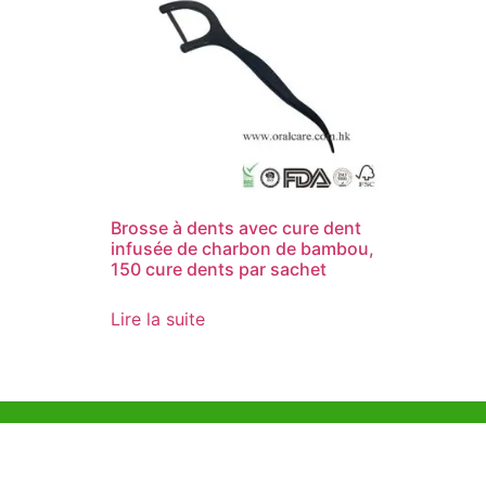
Brosse à dents avec cure dent
infusée de charbon de bambou,
150 cure dents par sachet
Lire la suite
Aide et Soutien
Bureau d
Unit 718,As
Exemple de Ligne