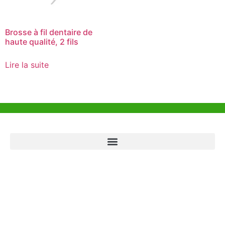
Brosse à fil dentaire de
haute qualité, 2 fils
Lire la suite
Aide et Soutien
Bureau de Hong Kong
Unit 718,Asia Trade Centre, 79 Lei Muk Road, Kwai Chung, Hong Kong,
SAR, China
+852 6383 6777
info@oralcare.com.hk