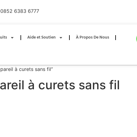
0852 6383 6777
uits
Aide et Soutien
À Propos De Nous
areil à curets sans fil”
eil à curets sans fil