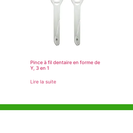
Pince à fil dentaire en forme de
Y, 3 en 1
Lire la suite
Aide et Soutien
Bureau d
Unit 718,As
Exemple de Ligne
Lei Muk Ro
Directrice