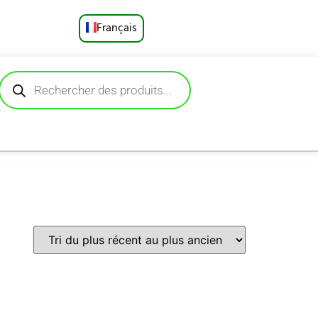
Français
English
Русский
Deutsch
Español
Português
العربية
日本語