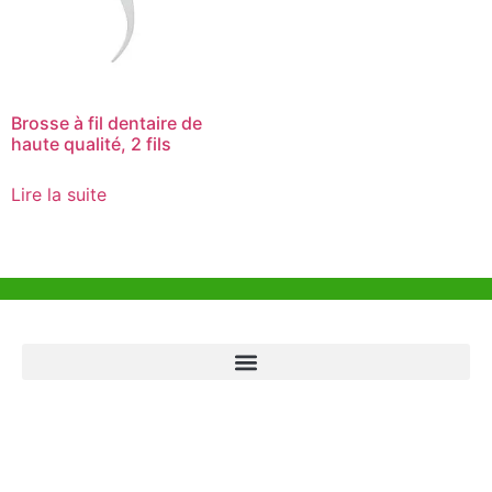
Brosse à fil dentaire de
haute qualité, 2 fils
Lire la suite
Aide et Soutien
Bureau de Hong Kong
Unit 718,Asia Trade Centre, 79 Lei Muk Road, Kwai Chung, Hong Kong,
SAR, China
+852 6383 6777