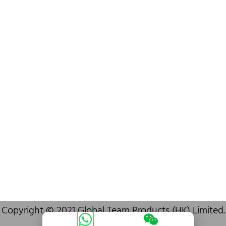
info@oralcare.com.hk
Bureau de Shenzhen
B803-2, Building 1, TianAn Cyberpark, Huangge Road, Longgang,
Shenzhen, GuangDong, China,518172
+86 755 83946969
info@oralcare.com.hk
Copyright © 2021 Global Team Products (HK) Limited.