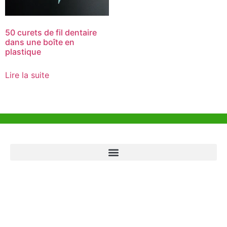
50 curets de fil dentaire
dans une boîte en
plastique
Lire la suite
Aide et Soutien
Bureau de Hong Kong
Unit 718,Asia Trade Centre, 79 Lei Muk Road, Kwai Chung, Hong Kong,
SAR, China
+852 6383 6777
info@oralcare.com.hk