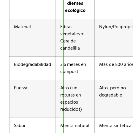
dientes
ecológico
Material
Fibras
Nylon/Polipropi
vegetales +
Cera de
candelilla
Biodegradabilidad
3 6 meses en
Más de 500 año
compost
Fuerza
Alto (sin
Alto, pero no
roturas en
degradable
espacios
reducidos)
Sabor
Menta natural
Menta sintética