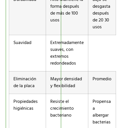
forma después
desgasta
de más de 100
después
usos
de 20 30
usos
Suavidad
Extremadamente
suaves, con
extremos
redondeados
Eliminación
Mayor densidad
Promedio
de la placa
y flexibilidad
Propiedades
Resiste el
Propensa
higiénicas
crecimiento
a
bacteriano
albergar
bacterias