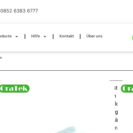
0852 6383 6777
oducte
Hilfe
Kontakt
Über uns
on
Entdecken Sie die hochwertige Interdentalbürste Sof
eine sanfte und effektive Mundpflege. Diese fein verjü
Borsten aus hochwertigem Dupont-Nylon (
unvergleichliche Haltbarkeit, Plaque-Entfernung und
ohne Irritationen – ideal bei empfindlichen Zähnen
Zahnspangen, Brücken oder nach Operationen