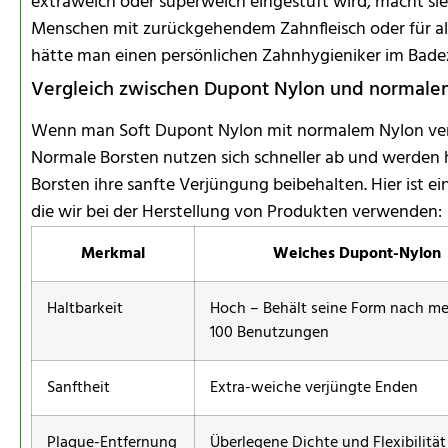
extraweich oder superweich eingestuft wird, macht sie
Menschen mit zurückgehendem Zahnfleisch oder für alle, 
hätte man einen persönlichen Zahnhygieniker im Bad
Vergleich zwischen Dupont Nylon und normalem 
Wenn man Soft Dupont Nylon mit normalem Nylon vergle
Normale Borsten nutzen sich schneller ab und werden
Borsten ihre sanfte Verjüngung beibehalten. Hier ist e
die wir bei der Herstellung von Produkten verwenden:
Merkmal
Weiches Dupont-Nylon
Haltbarkeit
Hoch – Behält seine Form nach me
100 Benutzungen
Sanftheit
Extra-weiche verjüngte Enden
Plaque-Entfernung
Überlegene Dichte und Flexibilität