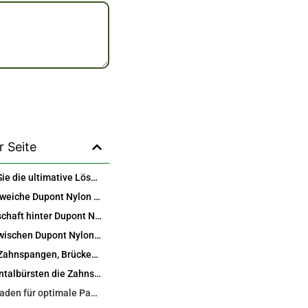
r Seite
Entdecken Sie die ultimative Lösung für die Interdentalreinigung mit weichen Dupont Nylonbürsten
Warum das weiche Dupont Nylon die Interdentalpflege revolutioniert
Die Wissenschaft hinter Dupont Nylonborsten
Vergleich zwischen Dupont Nylon und normalem Nylon: Ein klarer Sieger
Perfekt für Zahnspangen, Brücken, Implantate und alltägliche Mundhygiene
Wie Interdentalbürsten die Zahnseide in wichtigen Bereichen übertreffen
Größenleitfaden für optimale Passform