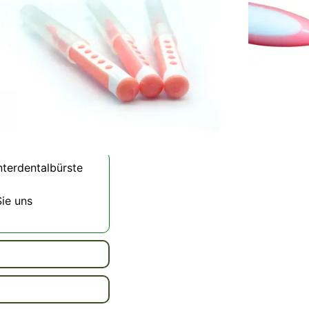
einigung in schwer
u 40 % mehr Plaque
erkrankungen und
nd langlebig und
rfektes tägliches
rsagt. Erhalten Sie
nterdentalbürste
Sie uns