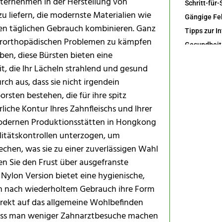
nternehmen in der Herstellung von
u liefern, die modernste Materialien wie
n täglichen Gebrauch kombinieren. Ganz
eferorthopädischen Problemen zu kämpfen
ben, diese Bürsten bieten eine
t, die Ihr Lächeln strahlend und gesund
ch aus, dass sie nicht irgendein
Nachhaltigk
sten bestehen, die für ihre spitz
Häufig gest
rliche Kontur Ihres Zahnfleischs und Ihrer
odernen Produktionsstätten in Hongkong
litätskontrollen unterzogen, um
rechen, was sie zu einer zuverlässigen Wahl
Wie wähle i
n Sie den Frust über ausgefranste
Nylon Version bietet eine hygienische,
Können Kin
uch nach wiederholtem Gebrauch ihre Form
Wie lange h
direkt auf das allgemeine Wohlbefinden
, dass man weniger Zahnarztbesuche machen