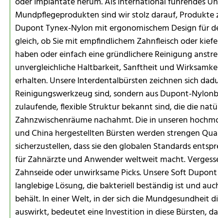
oder Implantate herum. Als international führendes U
Mundpflegeprodukten sind wir stolz darauf, Produkte z
Dupont Tynex-Nylon mit ergonomischem Design für de
gleich, ob Sie mit empfindlichem Zahnfleisch oder ki
haben oder einfach eine gründlichere Reinigung anstre
unvergleichliche Haltbarkeit, Sanftheit und Wirksamkei
erhalten. Unsere Interdentalbürsten zeichnen sich dadur
Reinigungswerkzeug sind, sondern aus Dupont-Nylonbor
zulaufende, flexible Struktur bekannt sind, die die natü
Zahnzwischenräume nachahmt. Die in unseren hochm
und China hergestellten Bürsten werden strengen Qua
sicherzustellen, dass sie den globalen Standards entsp
für Zahnärzte und Anwender weltweit macht. Vergesse
Zahnseide oder unwirksame Picks. Unsere Soft Dupont 
langlebige Lösung, die bakteriell beständig ist und a
behält. In einer Welt, in der sich die Mundgesundheit 
auswirkt, bedeutet eine Investition in diese Bürsten