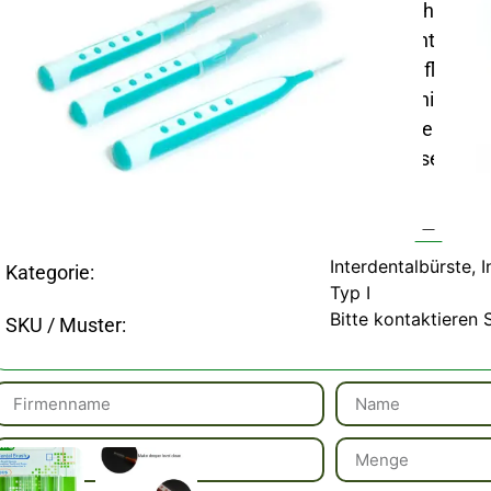
kunststoffummantelte Draht sorgt für eine sichere R
zugänglichen Zahnzwischenräumen und entfernt bis z
als Zähneputzen allein, um Karies, Zahnfleisch
Mundgeruch zu verhindern. Sie sind hygienisch u
widerstehen Bakterien für nachhaltige Hygiene. Pe
Essential für die gründliche Reinigung, wo Zahnseide ve
mühelos ein frisches, gesundes Lächeln!
Interdentalbürste
,
I
Kategorie:
Typ I
Bitte kontaktieren 
SKU / Muster: