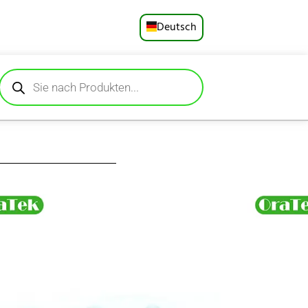
Deutsch
English
Русский
Español
Français
Português
t Dupont Nylon für
ngten, extraweichen
العربية
Tynex®) bieten
 Zahnfleischschutz
日本語
, trockenem Mund,
. Der flexible,