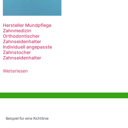
Hersteller Mundpflege
Zahnmedizin
Orthodontischer
Zahnseidenhalter
Individuell angepasste
Zahnstocher
Zahnseidenhalter
Weiterlesen
Hilfe und Unterstützung
Büro Hongkong
Beispiel für eine Richtlinie
Unit 718,Asia Trade Centre, 79 Lei Muk Road, Kwai Chung, Hong Kong,