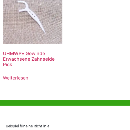
UHMWPE Gewinde
Erwachsene Zahnseide
Pick
Weiterlesen
Hilfe und Unterstützung
Büro Hongkong
Beispiel für eine Richtlinie