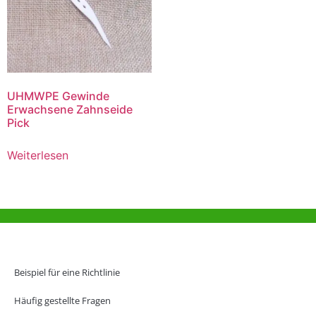
UHMWPE Gewinde
Erwachsene Zahnseide
Pick
Weiterlesen
Hilfe und Unterstützung
Büro Hongkong
Beispiel für eine Richtlinie
Unit 718,Asia Trade Centre, 79 Lei Muk Road, Kwai Chung, Hong Kong,
SAR, China
Häufig gestellte Fragen
+852 6383 6777