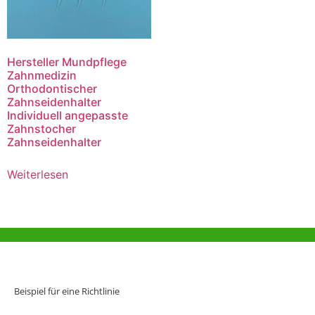
Hersteller Mundpflege
Zahnmedizin
Orthodontischer
Zahnseidenhalter
Individuell angepasste
Zahnstocher
Zahnseidenhalter
Weiterlesen
Hilfe und Unterstützung
Büro Hongkong
Beispiel für eine Richtlinie
Unit 718,Asia Trade Centre, 79 Lei Muk Road, Kwai Chung, Hong Kong,