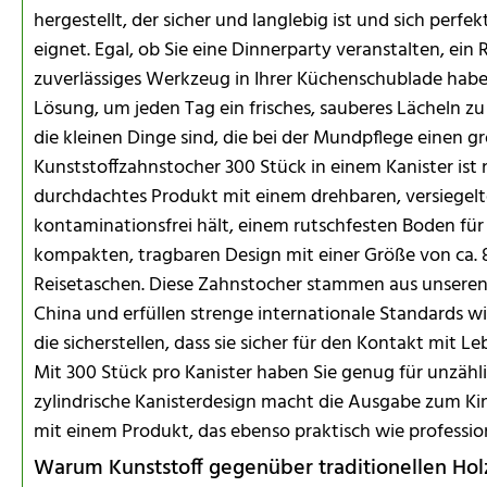
hergestellt, der sicher und langlebig ist und sich perf
eignet. Egal, ob Sie eine Dinnerparty veranstalten, ein 
zuverlässiges Werkzeug in Ihrer Küchenschublade haben
Lösung, um jeden Tag ein frisches, sauberes Lächeln zu
die kleinen Dinge sind, die bei der Mundpflege einen 
Kunststoffzahnstocher 300 Stück in einem Kanister ist
durchdachtes Produkt mit einem drehbaren, versiegelte
kontaminationsfrei hält, einem rutschfesten Boden für 
kompakten, tragbaren Design mit einer Größe von ca. 8,2
Reisetaschen. Diese Zahnstocher stammen aus unser
China und erfüllen strenge internationale Standards w
die sicherstellen, dass sie sicher für den Kontakt mit 
Mit 300 Stück pro Kanister haben Sie genug für unzähl
zylindrische Kanisterdesign macht die Ausgabe zum Ki
mit einem Produkt, das ebenso praktisch wie professione
Warum Kunststoff gegenüber traditionellen Ho