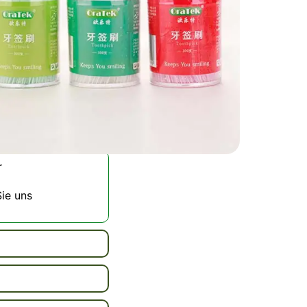
üro, Picknicks oder
 ermöglichen einen
rdnung. Mit ihrer
se Großpackung
bessern Sie Ihre
weginstrumenten –
ber zu werden!
r
Sie uns