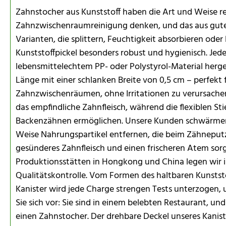
Zahnstocher aus Kunststoff haben die Art und Weise rev
Zahnzwischenraumreinigung denken, und das aus gut
Varianten, die splittern, Feuchtigkeit absorbieren ode
Kunststoffpickel besonders robust und hygienisch. Jede
lebensmittelechtem PP- oder Polystyrol-Material herges
Länge mit einer schlanken Breite von 0,5 cm – perfekt 
Zahnzwischenräumen, ohne Irritationen zu verursachen
das empfindliche Zahnfleisch, während die flexiblen St
Backenzähnen ermöglichen. Unsere Kunden schwärmen 
Weise Nahrungspartikel entfernen, die beim Zähneput
gesünderes Zahnfleisch und einen frischeren Atem sor
Produktionsstätten in Hongkong und China legen wir i
Qualitätskontrolle. Vom Formen des haltbaren Kunststo
Kanister wird jede Charge strengen Tests unterzogen, 
Sie sich vor: Sie sind in einem belebten Restaurant, u
einen Zahnstocher. Der drehbare Deckel unseres Kanis