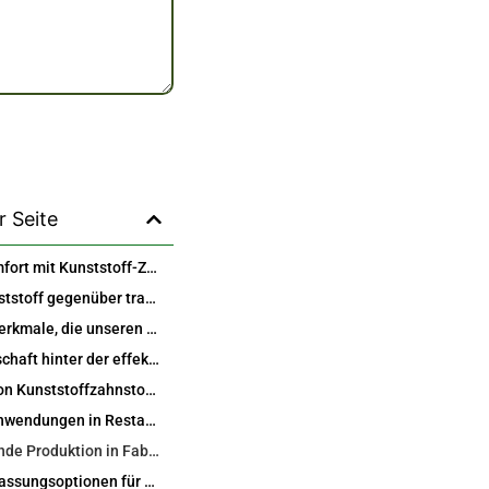
r Seite
Ultimer Komfort mit Kunststoff-Zahnstochern 300 Stück in einem Kanister
Warum Kunststoff gegenüber traditionellen Holzzahnstochern bevorzugen?
Schlüsselmerkmale, die unseren Kanister auszeichnen
Die Wissenschaft hinter der effektiven Verwendung von Zahnstochern für die Mundgesundheit
Vergleich von Kunststoffzahnstochern mit Zahnseidenstiften und Interdentalbürsten
Wirkliche Anwendungen in Restaurants und Haushalten
Hervorragende Produktion in Fabriken in Hongkong und China
Kundenanpassungsoptionen für Großabnehmer