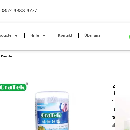
0852 6383 6777
oducte
Hilfe
Kontakt
Über uns
 Kanister
Entdecken Sie den Komfort unserer Kunststoffzahnst
einer Dose – die perfekte Lösung für die tägliche M
Bedürfnisse beim Essen. Die 300 robusten Zahn
hochwertigem, haltbarem Kunststoff gefertigt und g
sicheren, splitterfreien Gebrauch für Erwachs
gleichermaßen. Das kompakte, luftdichte Behälterdesig