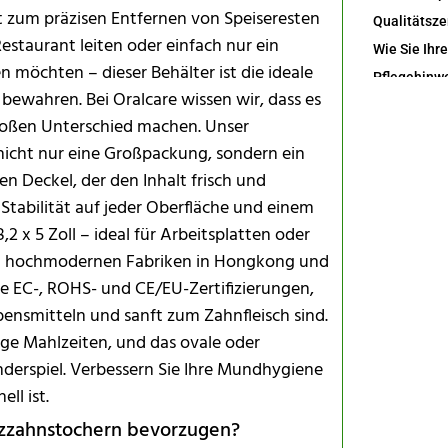
ekt zum präzisen Entfernen von Speiseresten
Restaurant leiten oder einfach nur ein
 möchten – dieser Behälter ist die ideale
 bewahren. Bei Oralcare wissen wir, dass es
großen Unterschied machen. Unser
 nicht nur eine Großpackung, sondern ein
n Deckel, der den Inhalt frisch und
Stabilität auf jeder Oberfläche und einem
 x 5 Zoll – ideal für Arbeitsplatten oder
en hochmodernen Fabriken in Hongkong und
Ist der Kani
ie EC-, ROHS- und CE/EU-Zertifizierungen,
Lebensmitteln und sanft zum Zahnfleisch sind.
ige Mahlzeiten, und das ovale oder
nderspiel. Verbessern Sie Ihre Mundhygiene
Wo werden d
ll ist.
lzzahnstochern bevorzugen?