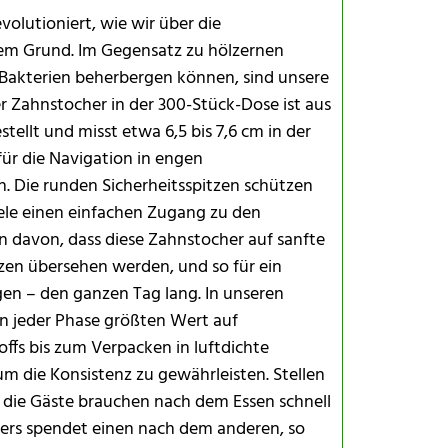
olutioniert, wie wir über die
Versand un
em Grund. Im Gegensatz zu hölzernen
r Bakterien beherbergen können, sind unsere
r Zahnstocher in der 300-Stück-Dose ist aus
tellt und misst etwa 6,5 bis 7,6 cm in der
für die Navigation in engen
. Die runden Sicherheitsspitzen schützen
iele einen einfachen Zugang zu den
davon, dass diese Zahnstocher auf sanfte
zen übersehen werden, und so für ein
gen – den ganzen Tag lang. In unseren
n jeder Phase größten Wert auf
ffs bis zum Verpacken in luftdichte
um die Konsistenz zu gewährleisten. Stellen
nd die Gäste brauchen nach dem Essen schnell
ters spendet einen nach dem anderen, so