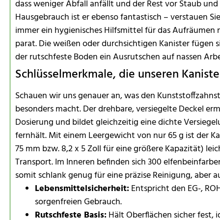
dass weniger Abfall anfällt und der Rest vor Staub und
Hausgebrauch ist er ebenso fantastisch – verstauen Si
immer ein hygienisches Hilfsmittel für das Aufräumen 
parat. Die weißen oder durchsichtigen Kanister fügen s
der rutschfeste Boden ein Ausrutschen auf nassen Arbe
Schlüsselmerkmale, die unseren Kaniste
Schauen wir uns genauer an, was den Kunststoffzahnst
besonders macht. Der drehbare, versiegelte Deckel erm
Dosierung und bildet gleichzeitig eine dichte Versiege
fernhält. Mit einem Leergewicht von nur 65 g ist der 
75 mm bzw. 8,2 x 5 Zoll für eine größere Kapazität) le
Transport. Im Inneren befinden sich 300 elfenbeinfarben
somit schlank genug für eine präzise Reinigung, aber a
Lebensmittelsicherheit:
Entspricht den EG-, RO
sorgenfreien Gebrauch.
Rutschfeste Basis:
Hält Oberflächen sicher fest, 