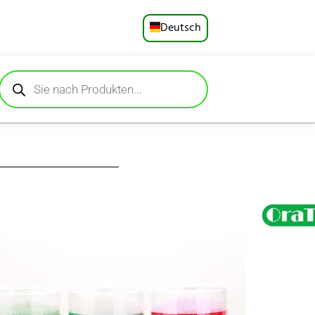
Deutsch
English
Русский
Español
Français
Português
ocher 300 Stück in
undhygiene und die
العربية
stocher sind aus
ewährleisten einen
日本語
ene und Familien
n hält sie frisch,