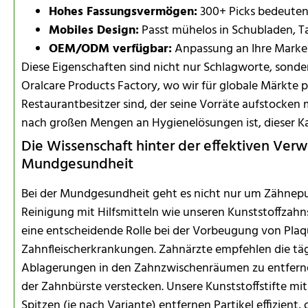
Hohes Fassungsvermögen:
300+ Picks bedeuten
Mobiles Design:
Passt mühelos in Schubladen, Ta
OEM/ODM verfügbar:
Anpassung an Ihre Marke
Diese Eigenschaften sind nicht nur Schlagworte, sonder
Oralcare Products Factory, wo wir für globale Märkte pr
Restaurantbesitzer sind, der seine Vorräte aufstocken 
nach großen Mengen an Hygienelösungen ist, dieser Ka
Die Wissenschaft hinter der effektiven Ver
Mundgesundheit
Bei der Mundgesundheit geht es nicht nur um Zähnepu
Reinigung mit Hilfsmitteln wie unseren Kunststoffzahns
eine entscheidende Rolle bei der Vorbeugung von Plaq
Zahnfleischerkrankungen. Zahnärzte empfehlen die t
Ablagerungen in den Zahnzwischenräumen zu entferne
der Zahnbürste verstecken. Unsere Kunststoffstifte mit
Spitzen (je nach Variante) entfernen Partikel effizient