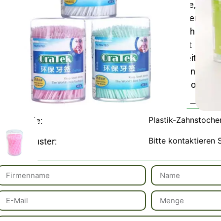
sauber und tragbar, ideal für die Küche zu Hause, das B
Reisen. Sie lassen sich leicht einzeln entnehmen und
hygienischen Zugang zu den Zahnstochern ohne Uno
schlanken, platzsparenden Form bietet die
außergewöhnlichen Wert und Zuverlässigkeit. Ver
Zahnpflegeroutine mit diesen unverzichtbaren Ein
decken Sie sich noch heute damit ein, um mühelos sau
Plastik-Zahnstoche
Kategorie:
Bitte kontaktieren 
SKU / Muster: