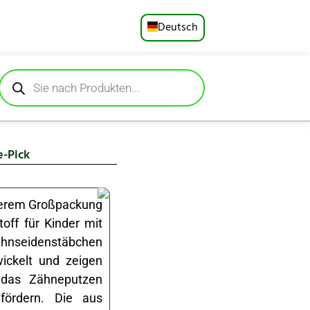
Deutsch
English
Русский
Español
e-Pick
Français
Português
serem Großpackung
off für Kinder mit
العربية
ahnseidenstäbchen
wickelt und zeigen
日本語
 das Zähneputzen
fördern. Die aus