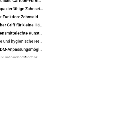
Kinderfreundliche Cartoon-Formen und -Farben
Weiche, strapazierfähige Zahnseide für empfindliches Zahnfleisch
Zwei-in-Eins-Funktion: Zahnseide und Plastikzahnstocher
Ergonomischer Griff für kleine Hände
Sichere, lebensmittelechte Kunststoffmaterialien
Geruchsfreie und hygienische Herstellung
OEM- und ODM-Anpassungsmöglichkeiten
Entwicklung kundenspezifischer Formen und Cartoon-Formen
Details zu Marken, Logos und Eigenmarken
Flexible Verpackung: Einzel-, Familien- und Großpackungen
Internationale Zertifizierung und Testunterstützung
ODM Full-Line Kindermundpflege Entwicklung
Technische Spezifikationen und individuelle Optionen
Anwendungsszenarien und Zielbenutzer
 für Haus und Familie
Zahnkliniken und Mundgesundheitserziehung