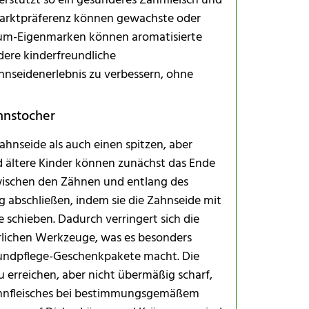
rstützt so ein gesünderes Zahnfleisch und
h Marktpräferenz können gewachste oder
ium-Eigenmarken können aromatisierte
ere kinderfreundliche
seidenerlebnis zu verbessern, ohne
hnstocher
ahnseide als auch einen spitzen, aber
d ältere Kinder können zunächst das Ende
wischen den Zähnen und entlang des
 abschließen, indem sie die Zahnseide mit
schieben. Dadurch verringert sich die
erlichen Werkzeuge, was es besonders
rmundpflege-Geschenkpakete macht. Die
u erreichen, aber nicht übermäßig scharf,
Zahnfleisches bei bestimmungsgemäßem