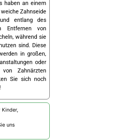
cks haben an einem
e weiche Zahnseide
 und entlang des
m Entfernen von
cheln, während sie
enutzen sind. Diese
 werden in großen,
ranstaltungen oder
d von Zahnärzten
cken Sie sich noch
!
 Kinder
,
Sie uns