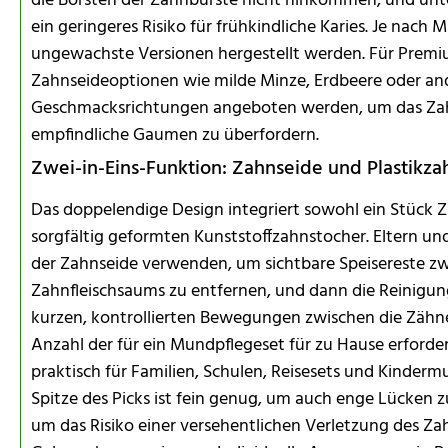
die Borsten der Zahnbürste nicht hinkommen, und unte
ein geringeres Risiko für frühkindliche Karies. Je nac
ungewachste Versionen hergestellt werden. Für Prem
Zahnseideoptionen wie milde Minze, Erdbeere oder and
Geschmacksrichtungen angeboten werden, um das Zahn
empfindliche Gaumen zu überfordern.
Zwei-in-Eins-Funktion: Zahnseide und Plastikza
Das doppelendige Design integriert sowohl ein Stück Z
sorgfältig geformten Kunststoffzahnstocher. Eltern un
der Zahnseide verwenden, um sichtbare Speisereste z
Zahnfleischsaums zu entfernen, und dann die Reinigung
kurzen, kontrollierten Bewegungen zwischen die Zähne 
Anzahl der für ein Mundpflegeset für zu Hause erford
praktisch für Familien, Schulen, Reisesets und Kinde
Spitze des Picks ist fein genug, um auch enge Lücken z
um das Risiko einer versehentlichen Verletzung des 