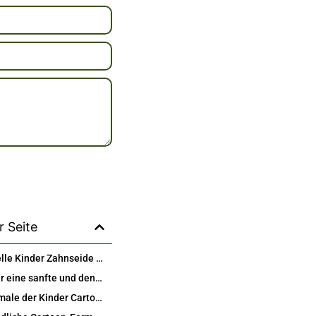
r Seite
Professionelle Kinder Zahnseide Pick für globale OEM und Private Label
Gestaltet für eine sanfte und dennoch effektive Mundpflege für Kinder
Hauptmerkmale der Kinder Cartoon Zahnseide Pick