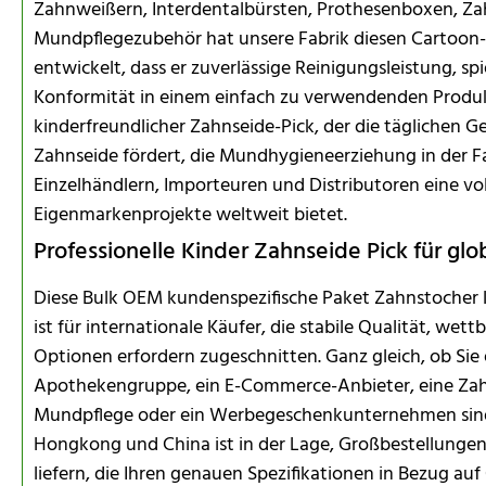
Zahnweißern, Interdentalbürsten, Prothesenboxen, 
Mundpflegezubehör hat unsere Fabrik diesen Cartoon-
entwickelt, dass er zuverlässige Reinigungsleistung, sp
Konformität in einem einfach zu verwendenden Produkt 
kinderfreundlicher Zahnseide-Pick, der die täglichen
Zahnseide fördert, die Mundhygieneerziehung in der F
Einzelhändlern, Importeuren und Distributoren eine vo
Eigenmarkenprojekte weltweit bietet.
Professionelle Kinder Zahnseide Pick für gl
Diese Bulk OEM kundenspezifische Paket Zahnstocher K
ist für internationale Käufer, die stabile Qualität, wet
Optionen erfordern zugeschnitten. Ganz gleich, ob Sie
Apothekengruppe, ein E-Commerce-Anbieter, eine Zahnk
Mundpflege oder ein Werbegeschenkunternehmen sind
Hongkong und China ist in der Lage, Großbestellungen
liefern, die Ihren genauen Spezifikationen in Bezug au