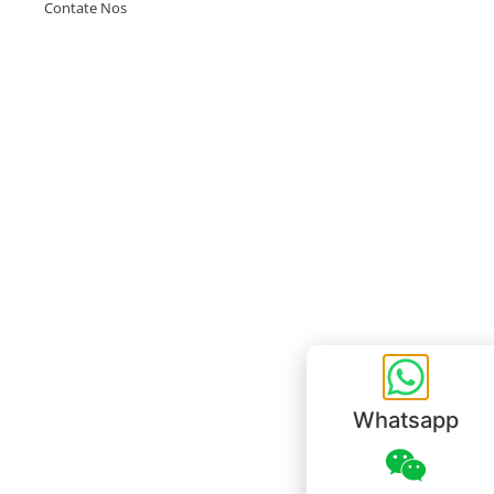
Contate Nos
Escritório em Hong Kong
Unit 718,Asia Trade Centre, 79 Lei Muk Road, Kwai Chung, Hong Kong,
SAR, China
+852 6383 6777
info@oralcare.com.hk
Escritório de Shenzhen
B803-2, Building 1, TianAn Cyberpark, Huangge Road, Longgang,
Shenzhen, GuangDong, China,518172
+86 755 83946969
info@oralcare.com.hk
Whatsapp