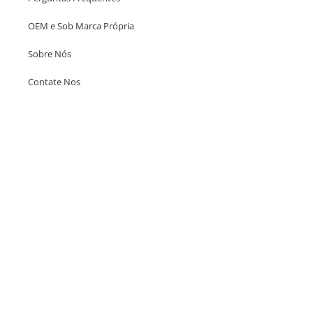
OEM e Sob Marca Própria
Sobre Nós
Contate Nos
Escritório em Hong Kong
Unit 718,Asia Trade Centre, 79 Lei Muk Road, Kwai Chung, Hong Kong,
SAR, China
+852 6383 6777
info@oralcare.com.hk
Escritório de Shenzhen
B803-2, Building 1, TianAn Cyberpark, Huangge Road, Longgang,
Shenzhen, GuangDong, China,518172
+86 755 83946969
info@oralcare.com.hk