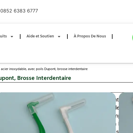
0852 6383 6777
uits
Aide et Soutien
À Propos De Nous
 acier inoxydable, avec poils Dupont, brosse interdentaire
upont, Brosse Interdentaire
Fil d’acier inoxydable Dupont, brosse interdentaire
nettoyage efficace de la plaque dentaire entre les den
appareils orthodontiques, des bridges et des implants 
résiste à la flexion, tandis que les poils en nylon Dupo
délicatement sans endommager les gencives ; poi