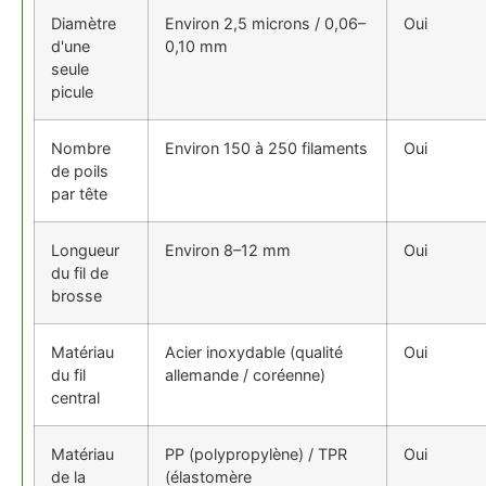
Diamètre
Environ 2,5 microns / 0,06–
Oui
d'une
0,10 mm
seule
picule
Nombre
Environ 150 à 250 filaments
Oui
de poils
par tête
Longueur
Environ 8–12 mm
Oui
du fil de
brosse
Matériau
Acier inoxydable (qualité
Oui
du fil
allemande / coréenne)
central
Matériau
PP (polypropylène) / TPR
Oui
de la
(élastomère