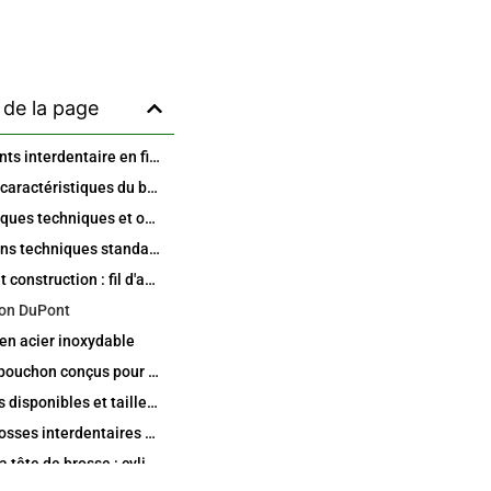
de la page
Brosse à dents interdentaire en fil de laiton Dupont – Brosse à dents professionnelle pour un nettoyage entre les dents
Principales caractéristiques du brosse à dents interdentaire en fil de laiton Dupont
Caractéristiques techniques et options
Spécifications techniques standard
Matériaux et construction : fil d'acier inoxydable et poils DuPont
lon DuPont
 en acier inoxydable
Poignée et bouchon conçus pour un confort optimal
Conceptions disponibles et tailles de brosses interdentaires
Types de brosses interdentaires en forme de I et en forme de L
Formes de la tête de brosse : cylindrique et conique