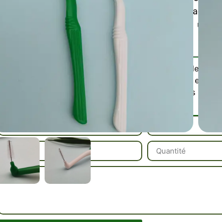
compacte pour un contrôle précis et une prise facile ; r
rinçage, disponible en plusieurs tailles pour un so
personnalisé.
Brosse interdentaire
Catégorie :
interdentaire en for
Veuillez Nous Conta
Référence / Échantillons :