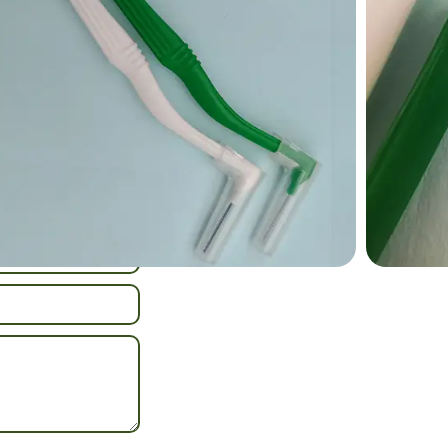
éutilisable après
in interdentaire
,
Brosse
me de L
cter