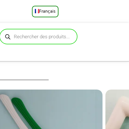
Français
English
Русский
Deutsch
Español
Português
العربية
, conçue pour un
ts et autour des
日本語
; fil robuste qui
nt doux nettoient
gnée angulaire