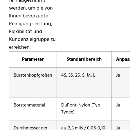
fein abgestimmt
werden, um die von
Ihnen bevorzugte
Reinigungsleistung,
Flexibilität und
Kundenzielgruppe zu
erreichen.
Parameter
Standardbereich
Anpas
Bürstenkopfgrößen
4S, 3S, 2S, S, M, L
Ja
Borstenmaterial
DuPont-Nylon (Typ
Ja
Tynex)
Durchmesser der
ca. 2,5 mils / 0,06-0,10
Ja