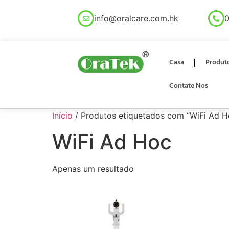
info@oralcare.com.hk
0
Casa
Produt
Contate Nos
Início
/ Produtos etiquetados com “WiFi Ad H
WiFi Ad Hoc
Apenas um resultado