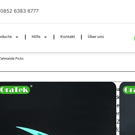
0852 6383 6777
oducte
Hilfe
Kontakt
Über uns
Zahnseide Picks
50 Picks in PP-Tragebox Zahnseidenpicks Kompakte, re
mit 50 ergonomisch geformten Zahnseidenpicks in ei
Tragebox zur hygienischen Aufbewahrung. Jeder Pick 
starken, rissfesten Zahnseidenstrang und einen komfo
dem man leicht zwischen die Zähne und um die Zahns
für die tägliche Zahnzwischenraumreinigung, für die