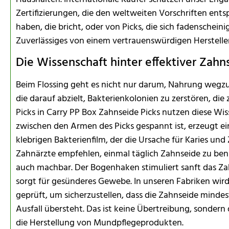
Zertifizierungen, die den weltweiten Vorschriften en
haben, die bricht, oder von Picks, die sich fadenscheinig
Zuverlässiges von einem vertrauenswürdigen Herstell
Die Wissenschaft hinter effektiver Zahn
Beim Flossing geht es nicht nur darum, Nahrung wegzu
die darauf abzielt, Bakterienkolonien zu zerstören, die
Picks in Carry PP Box Zahnseide Picks nutzen diese Wiss
zwischen den Armen des Picks gespannt ist, erzeugt e
klebrigen Bakterienfilm, der die Ursache für Karies und
Zahnärzte empfehlen, einmal täglich Zahnseide zu ben
auch machbar. Der Bogenhaken stimuliert sanft das Za
sorgt für gesünderes Gewebe. In unseren Fabriken wird
geprüft, um sicherzustellen, dass die Zahnseide minde
Ausfall übersteht. Das ist keine Übertreibung, sonder
die Herstellung von Mundpflegeprodukten.