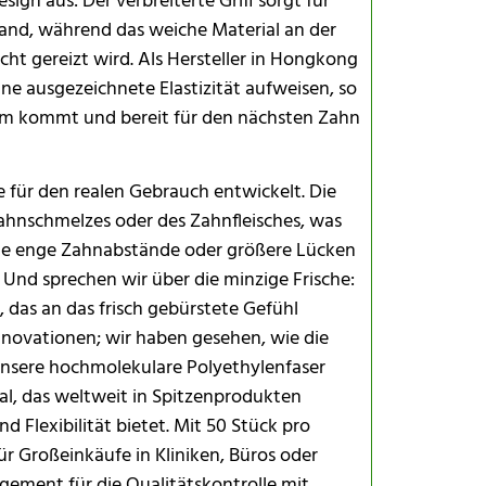
ign aus: Der verbreiterte Griff sorgt für
Hand, während das weiche Material an der
icht gereizt wird. Als Hersteller in Hongkong
ne ausgezeichnete Elastizität aufweisen, so
rm kommt und bereit für den nächsten Zahn
e für den realen Gebrauch entwickelt. Die
 Zahnschmelzes oder des Zahnfleisches, was
 Sie enge Zahnabstände oder größere Lücken
 Und sprechen wir über die minzige Frische:
, das an das frisch gebürstete Gefühl
 Innovationen; wir haben gesehen, wie die
unsere hochmolekulare Polyethylenfaser
ial, das weltweit in Spitzenprodukten
 Flexibilität bietet. Mit 50 Stück pro
für Großeinkäufe in Kliniken, Büros oder
gement für die Qualitätskontrolle mit