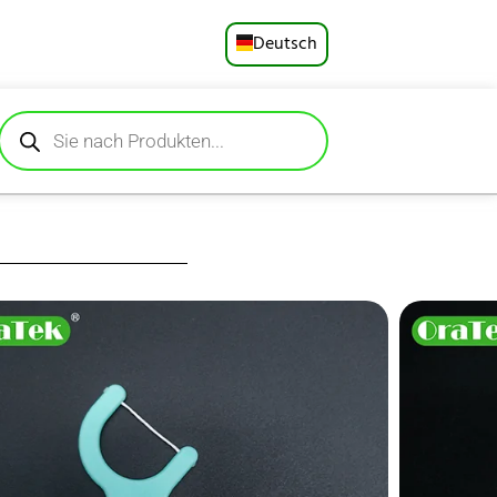
Deutsch
English
Русский
Español
Français
Português
isefertige Packung
ner haltbaren PP-
العربية
verfügt über einen
rtablen Griff, mit
日本語
pange kommt. Ideal
 Frische unterwegs