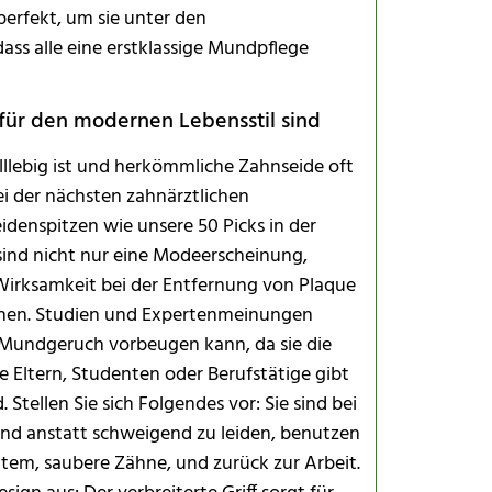
 perfekt, um sie unter den
dass alle eine erstklassige Mundpflege
Für Reisen
Für Familie
ür den modernen Lebensstil sind
Vermeiden S
lllebig ist und herkömmliche Zahnseide oft
ei der nächsten zahnärztlichen
denspitzen wie unsere 50 Picks in der
Ergänzende
sind nicht nur eine Modeerscheinung,
Wirksamkeit bei der Entfernung von Plaque
ehen. Studien und Expertenmeinungen
Mundgeruch vorbeugen kann, da sie die
e Eltern, Studenten oder Berufstätige gibt
 Stellen Sie sich Folgendes vor: Sie sind bei
und anstatt schweigend zu leiden, benutzen
r Atem, saubere Zähne, und zurück zur Arbeit.