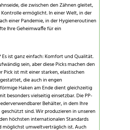
Zahnseide, die zwischen den Zähnen gleitet,
Kontrolle ermöglicht. In einer Welt, in der
nach einer Pandemie, in der Hygieneroutinen
fte Ihre Geheimwaffe für ein
Es ist ganz einfach: Komfort und Qualität.
Von Famili
fwändig sein, aber diese Picks machen den
ick ist mit einer starken, elastischen
estattet, die auch in engen
förmige Haken am Ende dient gleichzeitig
Sind sie fü
it besonders vielseitig einsetzbar. Die PP-
iederverwendbarer Behälter, in dem Ihre
Ist die PP-
geschützt sind. Wir produzieren in unseren
Enthalten 
en höchsten internationalen Standards
Sind sie bi
nd möglichst umweltverträglich ist. Auch
Wie viele P