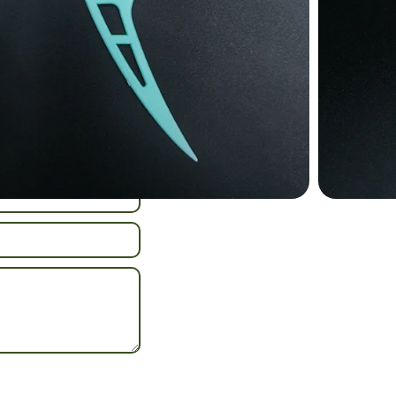
n Mahlzeiten. BPA-
.
r Erwachsene
Sie uns