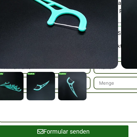
und zur Erhaltung der Zahnfleischgesundheit nach de
frei und praktisch für zu Hause, im Büro oder auf Reisen
Zahnseide-Stick fü
Kategorie:
Bitte kontaktieren 
SKU / Muster:
Formular senden