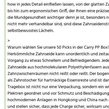
how in jedes Detail einfließen lassen, von der glatten 
bis hin zum ergonomischen Griff, der Ihnen eine präzise 
die Mundgesundheit wichtiger denn je ist, besonders 
nicht mehr verhandelbar sind, sind diese Zahnseidensti
selbstbewusstes Lächeln.
>
Warum wählen Sie unsere 50 Picks in der Carry PP Box? 
Herkömmliche Zahnseide kann unordentlich und zeitau
Vorgang zu etwas Schnellem und Befriedigendem. Jeder P
Zahnseide aus hochmolekularen Polyethylenfasern ausg
Zahnzwischenräumen nicht reißt oder reißt. Der bogen
als Zahnstocher für hartnäckige Essensreste und ist dam
Tragebox ist nicht nur eine Verpackung, sondern ein w
Plektren geordnet und vor Schmutz und Beschädigung 
hochmodernen Anlagen in Hongkong und China nach d
und stellen sicher, dass jede Charge sicher, wirksam u