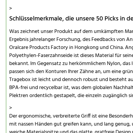
>
Schlüsselmerkmale, die unsere 50 Picks in 
Was zeichnet unser Produkt auf dem umkämpften Markt 
Ergebnis jahrelanger Forschung, des Feedbacks von 
Oralcare Products Factory in Hongkong und China. An
Polyethylen-Faserzahnseide ist dieses Material für seine
bekannt. Im Gegensatz zu herkömmlichem Nylon, das lei
passen sich den Konturen Ihrer Zähne an, um eine grün
Tragebox ist leicht und dennoch robust und besteht a
BPA-frei und recycelbar ist, was dem globalen Nachhalt
Plektren ordentlich gestapelt, die einzeln zugänglich s
>
Der ergonomische, verbreiterte Griff ist eine Besonderhe
mit nassen Händen gut greifen kann, und lang genug, 
weiche Materialspitze und das glatte, gratfreie Desig