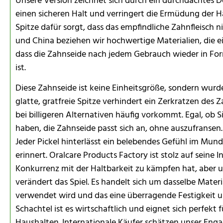
Unsere Version zeichnet sich durch ein durchdachtes Des
einen sicheren Halt und verringert die Ermüdung der 
Spitze dafür sorgt, dass das empfindliche Zahnfleisch n
und China beziehen wir hochwertige Materialien, die ei
dass die Zahnseide nach jedem Gebrauch wieder in Fo
ist.
Diese Zahnseide ist keine Einheitsgröße, sondern wurd
glatte, gratfreie Spitze verhindert ein Zerkratzen des
bei billigeren Alternativen häufig vorkommt. Egal, ob
haben, die Zahnseide passt sich an, ohne auszufransen.
Jeder Pickel hinterlässt ein belebendes Gefühl im Mund
erinnert. Oralcare Products Factory ist stolz auf seine
Konkurrenz mit der Haltbarkeit zu kämpfen hat, aber 
verändert das Spiel. Es handelt sich um dasselbe Mater
verwendet wird und das eine überragende Festigkeit und
Schachtel ist es wirtschaftlich und eignet sich perfekt 
Haushalten. Internationale Käufer schätzen unser Enga