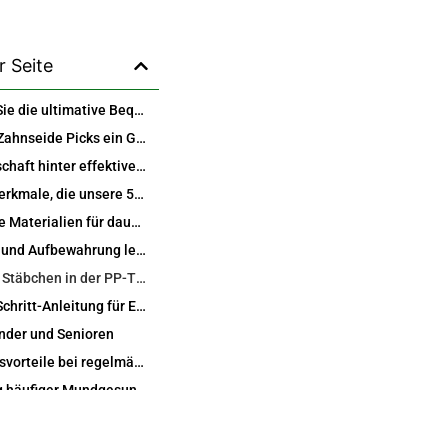
r Seite
Entdecken Sie die ultimative Bequemlichkeit in der Mundpflege mit 50 Picks in Carry PP Box Zahnseide Picks
Warum die Zahnseide Picks ein Game-Changer für den modernen Lebensstil sind
Die Wissenschaft hinter effektiver Zahnseide mit unseren Picks
Schlüsselmerkmale, die unsere 50 Picks in der PP-Tragebox auszeichnen
Hochwertige Materialien für dauerhafte Leistung
Portabilität und Aufbewahrung leicht gemacht
Wie man 50 Stäbchen in der PP-Tragebox für Zahnseide für beste Ergebnisse verwendet
Schritt-für-Schritt-Anleitung für Einsteiger
inder und Senioren
Gesundheitsvorteile bei regelmäßiger Anwendung von Experten bestätigt
Vorbeugung häufiger Mundgesundheitsprobleme
Langfristige Auswirkungen auf das Wohlbefinden
Vergleich unserer Zahnseide Picks mit anderen Typen auf dem Markt