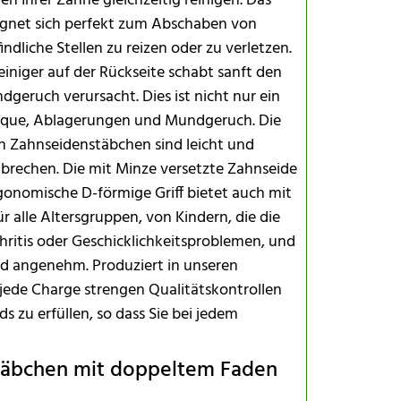
n Ihrer Zähne gleichzeitig reinigen. Das
eignet sich perfekt zum Abschaben von
dliche Stellen zu reizen oder zu verletzen.
iniger auf der Rückseite schabt sanft den
ndgeruch verursacht. Dies ist nicht nur ein
Plaque, Ablagerungen und Mundgeruch. Die
n Zahnseidenstäbchen sind leicht und
 brechen. Die mit Minze versetzte Zahnseide
gonomische D-förmige Griff bietet auch mit
ür alle Altersgruppen, von Kindern, die die
ritis oder Geschicklichkeitsproblemen, und
 angenehm. Produziert in unseren
ede Charge strengen Qualitätskontrollen
s zu erfüllen, so dass Sie bei jedem
täbchen mit doppeltem Faden