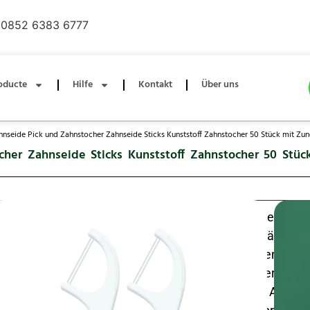
0852 6383 6777
oducte
Hilfe
Kontakt
Über uns
hnseide Pick und Zahnstocher Zahnseide Sticks Kunststoff Zahnstocher 50 Stück mit Zun
her Zahnseide Sticks Kunststoff Zahnstocher 50 Stüc
-in-1-Doppelfaden-Zahnseide mit integriertem
Zungenreiniger, 50 Stück pro Packung. Zweifädige Z
Plaque effektiv zwischen den Zähnen, während der
Zahnstocher auch enge Stellen erreicht; ergonom
Zungenschaber sorgen für frischen Atem; s