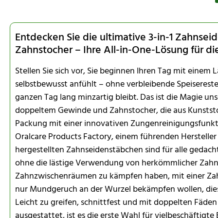
Entdecken Sie die ultimative 3-in-1 Zahnse
Zahnstocher – Ihre All-in-One-Lösung für d
Stellen Sie sich vor, Sie beginnen Ihren Tag mit einem L
selbstbewusst anfühlt – ohne verbleibende Speiserest
ganzen Tag lang minzartig bleibt. Das ist die Magie un
doppeltem Gewinde und Zahnstocher, die aus Kunststof
Packung mit einer innovativen Zungenreinigungsfunkti
Oralcare Products Factory, einem führenden Hersteller
hergestellten Zahnseidenstäbchen sind für alle gedac
ohne die lästige Verwendung von herkömmlicher Zahns
Zahnzwischenräumen zu kämpfen haben, mit einer Za
nur Mundgeruch an der Wurzel bekämpfen wollen, dieses
Leicht zu greifen, schnittfest und mit doppelten Fäde
ausgestattet, ist es die erste Wahl für vielbeschäftigte B