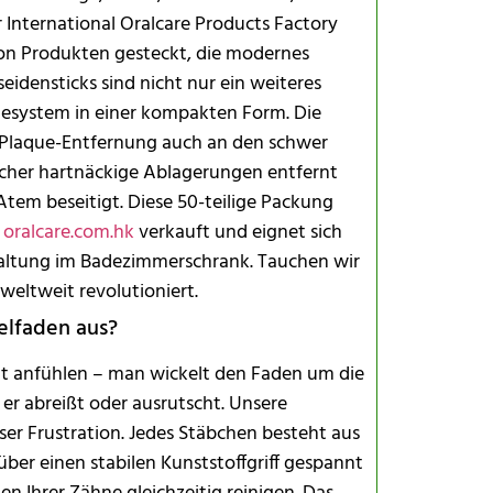
Tipps für m
r International Oralcare Products Factory
on Produkten gesteckt, die modernes
eidensticks sind nicht nur ein weiteres
esystem in einer kompakten Form. Die
 Plaque-Entfernung auch an den schwer
ocher hartnäckige Ablagerungen entfernt
Häufig gest
Atem beseitigt. Diese 50-teilige Packung
e
oralcare.com.hk
verkauft und eignet sich
shaltung im Badezimmerschrank. Tauchen wir
weltweit revolutioniert.
elfaden aus?
Wo werden d
icht anfühlen – man wickelt den Faden um die
s er abreißt oder ausrutscht. Unsere
er Frustration. Jedes Stäbchen besteht aus
über einen stabilen Kunststoffgriff gespannt