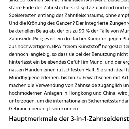
sind. So können Sie mit minimalem Aufwand beide Seite
starre Ende des Zahnstochers ist spitz zulaufend und 
Speiseresten entlang des Zahnfleischsaums, ohne empfin
Und die Krönung des Ganzen? Der integrierte Zungenre
bakteriellen Belag ab, der bis zu 90 % der Fälle von Mu
Zahnseide-Pick; es ist ein dreifacher Kämpfer gegen 
aus hochwertigem, BPA-freiem Kunststoff hergestellte
dennoch langlebig, so dass sie bei der Benutzung nicht
hinterlässt ein belebendes Gefühl im Mund, und der er
nassen Händen einen rutschfesten Halt. Sie sind ideal f
Mundhygiene erlernen, bis hin zu Erwachsenen mit Arth
machen die Verwendung von Zahnseide zugänglich und
hochmodernen Anlagen in Hongkong und China, wird j
unterzogen, um die internationalen Sicherheitsstandard
Gebrauch beruhigt sein können.
Hauptmerkmale der 3-in-1-Zahnseidens