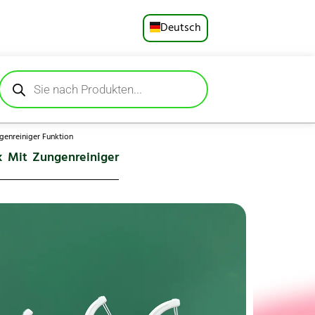
Deutsch
English
Русский
Español
genreiniger Funktion
k Mit Zungenreiniger
Français
Português
 Zahnstocher und
العربية
ahnseide entfernt
 spitz zulaufende
日本語
ischer Griff und
trapazierfähige