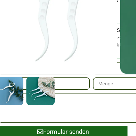
Kunststoffkonstruktion für den einmaligen Gebrauch –
Büro und die tägliche Mundpflege.
Zahnseide-Stick fü
Kategorie:
Zahnseiden-Stick
Bitte kontaktieren 
SKU / Muster:
Formular senden