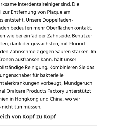
rksame Interdentalreiniger sind. Die
hl zur Entfernung von Plaque am
es entsteht. Unsere Doppelfaden-
 Fäden bedeuten mehr Oberflächenkontakt,
n wie bei einfädiger Zahnseide. Benutzer
ten, dank der gewachsten, mit Fluorid
h den Zahnschmelz gegen Säuren stärken. Im
Kronen ausfransen kann, hält unser
vollständige Reinigung. Kombinieren Sie das
ungenschaber für bakterielle
dontalerkrankungen vorbeugt, Mundgeruch
onal Oralcare Products Factory unterstützt
inien in Hongkong und China, wo wir
s nicht tun müssen.
gleich von Kopf zu Kopf