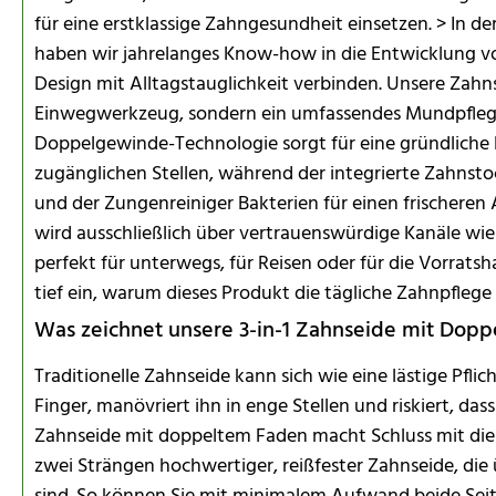
für eine erstklassige Zahngesundheit einsetzen. > In de
haben wir jahrelanges Know-how in die Entwicklung v
Design mit Alltagstauglichkeit verbinden. Unsere Zahns
Einwegwerkzeug, sondern ein umfassendes Mundpfleg
Doppelgewinde-Technologie sorgt für eine gründliche
zugänglichen Stellen, während der integrierte Zahnst
und der Zungenreiniger Bakterien für einen frischeren 
wird ausschließlich über vertrauenswürdige Kanäle wi
perfekt für unterwegs, für Reisen oder für die Vorrat
tief ein, warum dieses Produkt die tägliche Zahnpflege 
Was zeichnet unsere 3-in-1 Zahnseide mit Dopp
Traditionelle Zahnseide kann sich wie eine lästige Pfl
Finger, manövriert ihn in enge Stellen und riskiert, das
Zahnseide mit doppeltem Faden macht Schluss mit dies
zwei Strängen hochwertiger, reißfester Zahnseide, die 