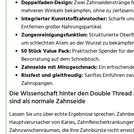
Doppelfaden-Design:
Zwei Zahnseidenstränge fü
mehreren Winkeln bekämpfen, ohne zu zerfasern
Integrierter Kunststoffzahnstocher:
Scharfe un
Entfernen großer Nahrungspartikel.
Zungenreinigungsfunktion:
Strukturierte Ober
um schlechten Atem an der Wurzel zu bekämpfen
50 Stück Value Pack:
Praktischer Spender für den
Bevorratung auf dem Schreibtisch.
Zahnseide mit Minzgeschmack:
Ein erfrischende
Rissfest und gleitfreudig:
Sanftes Einführen zwi
Zahnspangen.
Die Wissenschaft hinter den Double Thread 
sind als normale Zahnseide
Lassen Sie uns über echte Ergebnisse sprechen. Zahnbelag
Hauptverursacher von Karies, Zahnfleischerkrankunge
Zahnzwischenräumen, die Ihre Zahnbürste nicht errei