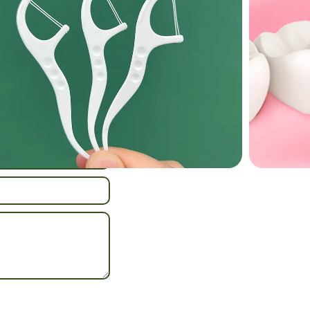
 ideal für Reisen,
r Erwachsene
,
Sie uns