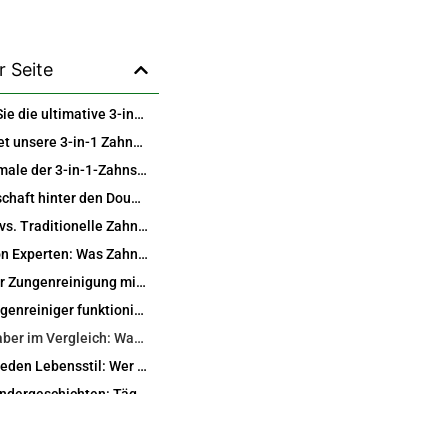
r Seite
Entdecken Sie die ultimative 3-in-1 Zahnseide mit doppeltem Faden und Zahnstocher – Ihre All-in-One-Lösung für die Mundpflege
Was zeichnet unsere 3-in-1 Zahnseide mit Doppelfaden aus?
Hauptmerkmale der 3-in-1-Zahnseidenstäbchen mit doppeltem Faden
Die Wissenschaft hinter den Double Thread Floss Picks und warum sie besser sind als normale Zahnseide
Floss Picks vs. Traditionelle Zahnseide: Ein Vergleich von Kopf zu Kopf
Einblicke von Experten: Was Zahnärzte über multifunktionale Zahnseidenwerkzeuge sagen
Die Kraft der Zungenreinigung mit unserem eingebauten Schaber entfalten
Wie der Zungenreiniger funktioniert und seine bewährten Vorteile
Zungenschaber im Vergleich: Warum wir uns auszeichnen
Perfekt für jeden Lebensstil: Wer sollte diese Zahnseidenstäbchen benutzen?
Echte Anwendergeschichten: Tägliche Routinen umgestalten
Schritt-für-Schritt-Anleitung: Meistern Sie Ihre Mundpflegeroutine mit 3-in-1-Zahnseidenstiften