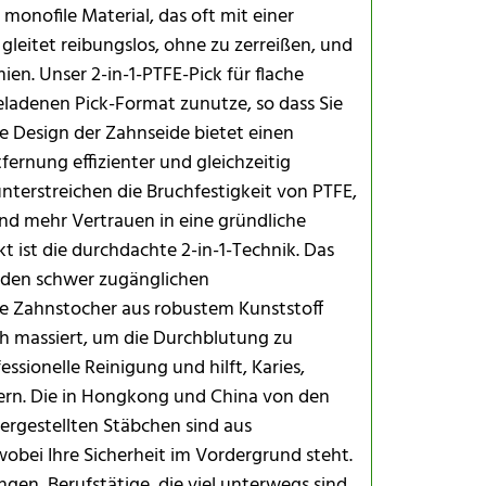
s monofile Material, das oft mit einer
gleitet reibungslos, ohne zu zerreißen, und
en. Unser 2-in-1-PTFE-Pick für flache
eladenen Pick-Format zunutze, so dass Sie
he Design der Zahnseide bietet einen
ernung effizienter und gleichzeitig
Für empfind
nterstreichen die Bruchfestigkeit von PTFE,
d mehr Vertrauen in eine gründliche
 ist die durchdachte 2-in-1-Technik. Das
 den schwer zugänglichen
 Zahnstocher aus robustem Kunststoff
h massiert, um die Durchblutung zu
essionelle Reinigung und hilft, Karies,
rn. Die in Hongkong und China von den
hergestellten Stäbchen sind aus
wobei Ihre Sicherheit im Vordergrund steht.
gen, Berufstätige, die viel unterwegs sind,