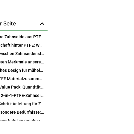
r Seite
Warum flache Zahnseide aus PTFE im Vergleich zu herkömmlicher Zahnseide wählen?
Die Wissenschaft hinter PTFE: Warum sie besser gleitet und reinigt
Vergleich zwischen Zahnseidenstäbchen und Saitenzahnseide: Vorteile, Nachteile und perfekte Übereinstimmungen
Die wichtigsten Merkmale unserer 2-in-1-PTFE-Zahnseide und Zahnstocher-Packung
Ergonomisches Design für mühelose Benutzung
Premium PTFE Materialzusammensetzung
36-teiliges Value Pack: Quantität trifft auf Qualität
Wie Sie Ihre 2-in-1-PTFE-Zahnseidenstäbchen für maximale Ergebnisse verwenden
Schritt-für-Schritt-Anleitung für Zahnseide mit Illustrationen
Tipps für besondere Bedürfnisse: Zahnspangen, Brücken und mehr
Gesundheitsvorteile bei regelmäßiger Anwendung: Mehr als saubere Zähne
Reduzierung des Risikos von Zahnfleischerkrankungen