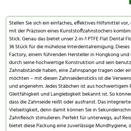
Stellen Sie sich ein einfaches, effektives Hilfsmittel vo
mit der Präzision eines Kunststoffzahnstochers kombini
Stick. Genau das bietet unser 2-in-1 PTFE Flat Dental F
36 Stück für die mühelose Interdentalreinigung. Dieses
Factory, einem führenden Hersteller in Hongkong und 
durch seine hochwertige Konstruktion und sein benutze
Zahnabstände haben, eine Zahnspange tragen oder ein
möchten – mit diesen Zahnseidensticks ist die Verwen
und angenehm. Jedes Stäbchen ist aus hochwertigem PT
Gleitfähigkeit und Langlebigkeit bekannt ist. So könn
dass die Zahnseide reißt oder ausfranst. Das integriert
Vielseitigkeit, denn damit können Sie in Sekundenschn
Zahnfleisch stimulieren. Perfekt für unterwegs, auf Rei
bietet diese Packung eine zuverlässige Mundhygiene, di