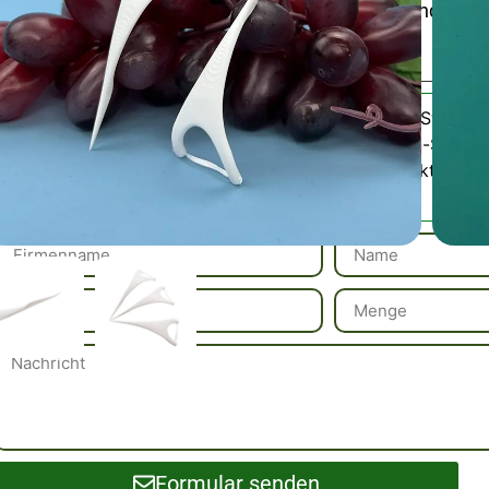
trägt zur Erhaltung der Zahnfleischgesundheit 
Einwegsticks in wiederverschließbarer Packung.
Zahnseide-Stick fü
Kategorie:
Zahnseiden-Stick
Bitte kontaktieren 
SKU / Muster:
Formular senden