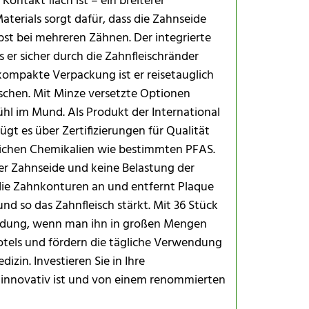
ontakt flach ist – ein breiterer
aterials sorgt dafür, dass die Zahnseide
st bei mehreren Zähnen. Der integrierte
s er sicher durch die Zahnfleischränder
 kompakte Verpackung ist er reisetauglich
schen. Mit Minze versetzte Optionen
ühl im Mund. Als Produkt der International
gt es über Zertifizierungen für Qualität
dlichen Chemikalien wie bestimmten PFAS.
r Zahnseide und keine Belastung der
 die Zahnkonturen an und entfernt Plaque
und so das Zahnfleisch stärkt. Mit 36 Stück
wendung, wenn man ihn in großen Mengen
 Hotels und fördern die tägliche Verwendung
zin. Investieren Sie in Ihre
 innovativ ist und von einem renommierten