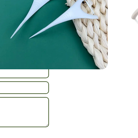
bei; hygienische
r Erwachsene
,
Sie uns