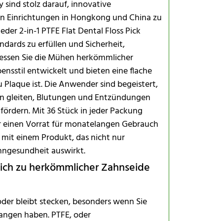
 sind stolz darauf, innovative
n Einrichtungen in Hongkong und China zu
eder 2-in-1 PTFE Flat Dental Floss Pick
dards zu erfüllen und Sicherheit,
gessen Sie die Mühen herkömmlicher
nsstil entwickelt und bieten eine flache
u Plaque ist. Die Anwender sind begeistert,
en gleiten, Blutungen und Entzündungen
Häufig gest
 fördern. Mit 36 Stück in jeder Packung
Was ist PT
der einen Vorrat für monatelangen Gebrauch
 mit einem Produkt, das nicht nur
Zahngesundheit auswirkt.
Ist der Kuns
ich zu herkömmlicher Zahnseide
Können Kin
 oder bleibt stecken, besonders wenn Sie
Sind sie um
angen haben. PTFE, oder
Wo werden s