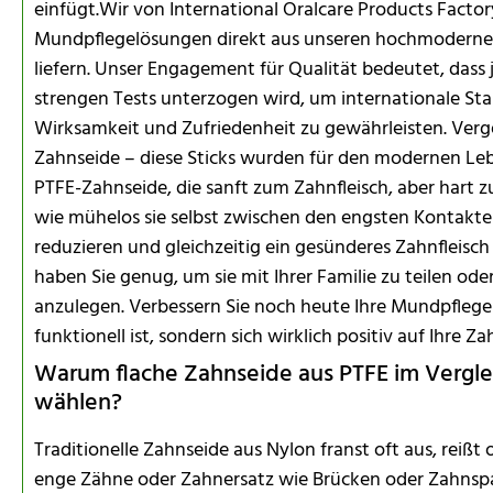
einfügt.Wir von International Oralcare Products Factory
Mundpflegelösungen direkt aus unseren hochmoderne
liefern. Unser Engagement für Qualität bedeutet, dass j
strengen Tests unterzogen wird, um internationale Stan
Wirksamkeit und Zufriedenheit zu gewährleisten. Ver
Zahnseide – diese Sticks wurden für den modernen Lebe
PTFE-Zahnseide, die sanft zum Zahnfleisch, aber hart z
wie mühelos sie selbst zwischen den engsten Kontakt
reduzieren und gleichzeitig ein gesünderes Zahnfleisch
haben Sie genug, um sie mit Ihrer Familie zu teilen o
anzulegen. Verbessern Sie noch heute Ihre Mundpflege
funktionell ist, sondern sich wirklich positiv auf Ihre 
Warum flache Zahnseide aus PTFE im Vergle
wählen?
Traditionelle Zahnseide aus Nylon franst oft aus, reißt
enge Zähne oder Zahnersatz wie Brücken oder Zahnsp