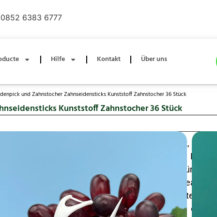
0852 6383 6777
oducte
Hilfe
Kontakt
Über uns
eidenpick und Zahnstocher Zahnseidensticks Kunststoff Zahnstocher 36 Stück
hnseidensticks Kunststoff Zahnstocher 36 Stück
2-in-1 PTFE Flat Dental Floss Pick & Toothpick, 36 S
Design mit starker PTFE-Zahnseide an einem Ende 
Kunststoffzahnstocher am anderen Ende für eine 
Interdentalreinigung; kompakte Einwegpicks, ideal für
oder zu Hause; die glatte PTFE-Zahnseide gleitet zw
ohne zu zerfasern, und der Zahnstocherzinken entfer