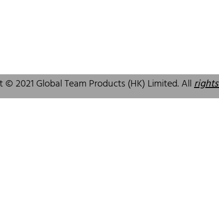
 SAR, China
GuangDong, China,518172
83 6777
+86 755 83946969
alcare.com.hk
info@oralcare.com.hk
t © 2021 Global Team Products (HK) Limited. All
rights