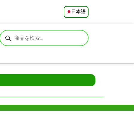
日本語
English
Русский
Deutsch
Español
Français
Português
العربية