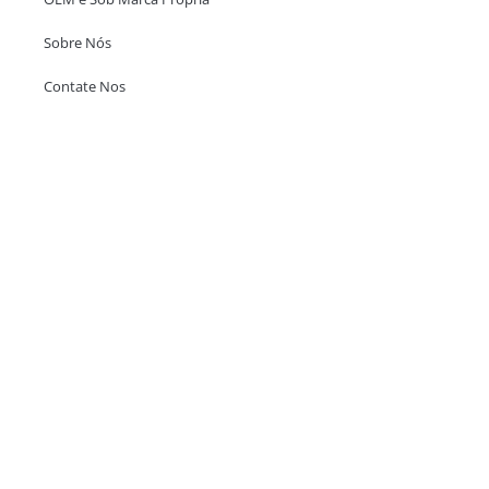
Sobre Nós
Contate Nos
Escritório em Hong Kong
Unit 718,Asia Trade Centre, 79 Lei Muk Road, Kwai Chung, Hong Kong,
SAR, China
+852 6383 6777
info@oralcare.com.hk
Escritório de Shenzhen
B803-2, Building 1, TianAn Cyberpark, Huangge Road, Longgang,
Shenzhen, GuangDong, China,518172
+86 755 83946969
info@oralcare.com.hk