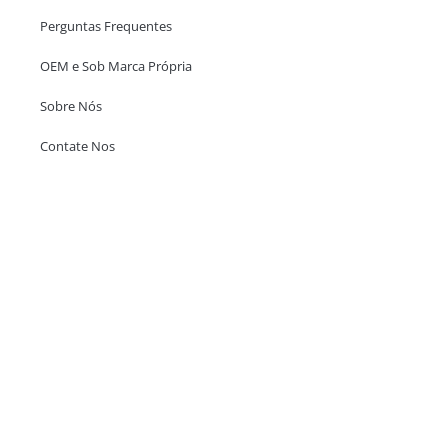
Perguntas Frequentes
OEM e Sob Marca Própria
Sobre Nós
Contate Nos
Escritório em Hong Kong
Unit 718,Asia Trade Centre, 79 Lei Muk Road, Kwai Chung, Hong Kong,
SAR, China
+852 6383 6777
info@oralcare.com.hk
Escritório de Shenzhen
B803-2, Building 1, TianAn Cyberpark, Huangge Road, Longgang,
Shenzhen, GuangDong, China,518172
+86 755 83946969
info@oralcare.com.hk