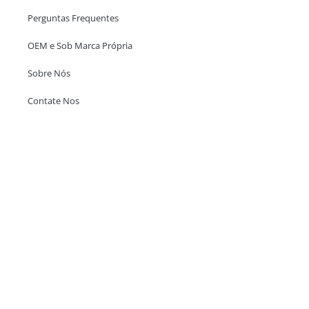
Perguntas Frequentes
OEM e Sob Marca Própria
Sobre Nós
Contate Nos
Escritório em Hong Kong
Unit 718,Asia Trade Centre, 79 Lei Muk Road, Kwai Chung, Hong Kong,
SAR, China
+852 6383 6777
info@oralcare.com.hk
Escritório de Shenzhen
B803-2, Building 1, TianAn Cyberpark, Huangge Road, Longgang,
Shenzhen, GuangDong, China,518172
+86 755 83946969
info@oralcare.com.hk