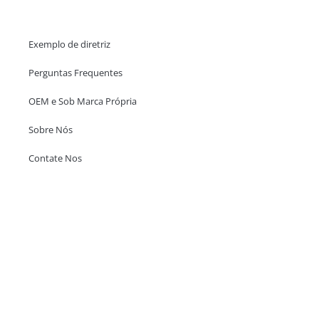
Ajuda e Apoio
Exemplo de diretriz
Perguntas Frequentes
OEM e Sob Marca Própria
Sobre Nós
Contate Nos
Escritório em Hong Kong
Unit 718,Asia Trade Centre, 79 Lei Muk Road, Kwai Chung, Hong Kong,
SAR, China
+852 6383 6777
info@oralcare.com.hk
Escritório de Shenzhen
B803-2, Building 1, TianAn Cyberpark, Huangge Road, Longgang,
Shenzhen, GuangDong, China,518172