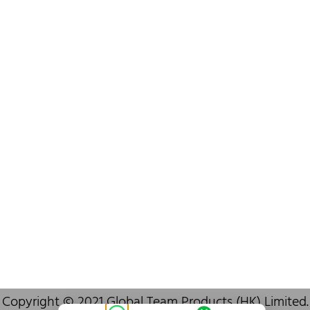
+852 6383 6777
info@oralcare.com.hk
Bureau de Shenzhen
B803-2, Building 1, TianAn Cyberpark, Huangge Road, Longgang,
Shenzhen, GuangDong, China,518172
+86 755 83946969
info@oralcare.com.hk
Copyright © 2021 Global Team Products (HK) Limited.